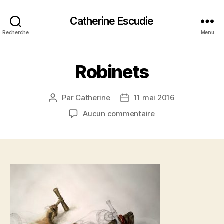
Catherine Escudie
Recherche
Menu
Robinets
Par
Catherine
11 mai 2016
Auteur
Date
de
de
sur
Aucun commentaire
l’article
l’article
Robinets