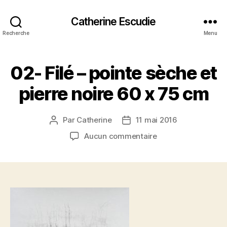
Catherine Escudie
Recherche
Menu
02- Filé – pointe sèche et
pierre noire 60 x 75 cm
Par
Catherine
11 mai 2016
Auteur
Date
de
de
sur
Aucun commentaire
l’article
l’article
02-
Filé
–
pointe
sèche
et
pierre
noire