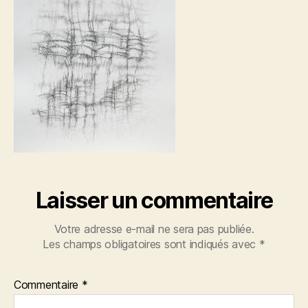
60
x
75
cm
Laisser un commentaire
Votre adresse e-mail ne sera pas publiée.
Les champs obligatoires sont indiqués avec
*
Commentaire
*